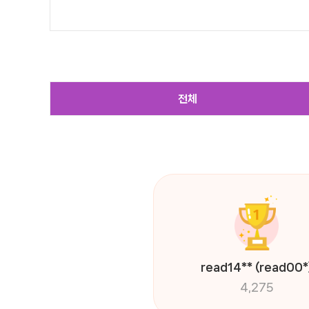
전체
read14**
(read00*
4,275