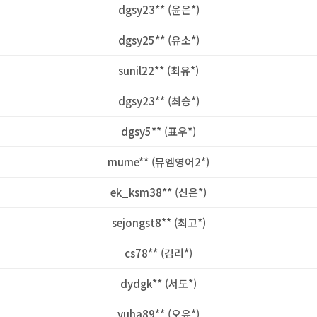
dgsy23** (윤은*)
dgsy25** (유소*)
sunil22** (최유*)
dgsy23** (최승*)
dgsy5** (표우*)
mume** (뮤엠영어2*)
ek_ksm38** (신은*)
sejongst8** (최고*)
cs78** (김리*)
dydgk** (서도*)
yuha89** (오유*)