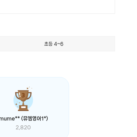
초등 4~6
mume**
(뮤엠영어1*)
2,820